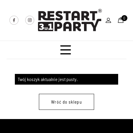
0
HOME
PRODUKTY
PROMOCJE
Twój koszyk aktualnie jest pusty.
O NAS
KONTAKT
Wróć do sklepu